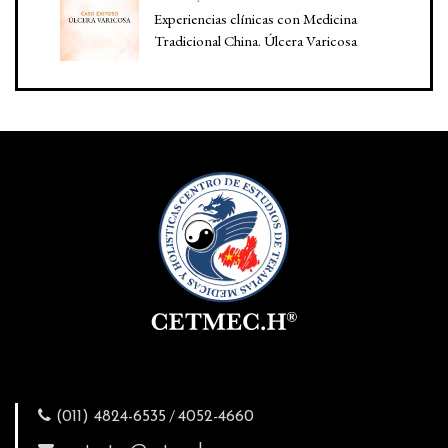
Experiencias clínicas con Medicina
Tradicional China. Úlcera Varicosa
/
(011) 4824-6535
4052-4660