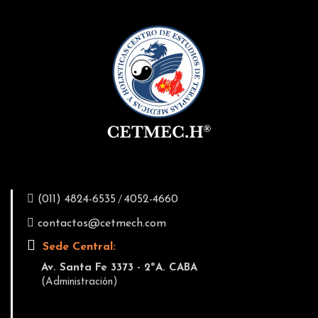
/
(011) 4824-6535
4052-4660
contactos@cetmech.com
Sede Central:
Av. Santa Fe 3373 - 2ºA. CABA
(Administración)