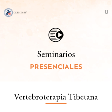
Quiénes somos
Estudios
Seminarios
Seminarios
PRESENCIALES
Sedes
Convenios
Vertebroterapia Tibetana
Blog